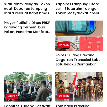
Silaturahmi dengan Tokoh
Kapolres Lampung Utara
Adat, Kapolres Lampung
Jalin Silaturahmi dengan
Utara Perkuat Kamtibmas
Tokoh Masyarakat Ansori
Sabak
Proyek Rutilahu Dinas PRKP
Karawang Terhenti Dua
Pekan, Penerima Manfaat
Soroti Kinerja Pemborong
Daerah
Polres Tulang Bawang
Gagalkan Transaksi Sabu,
Satu Pelaku Diamankan
Daerah
Daerah
Kapolres Tubaba Pastikan
Kontingen Pramuka