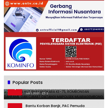
Popular Posts
UCAPKAN HUT BHAYANGKARA KE-75,
1
ROMBONGAN DANRAMIL DAN CAMAT
DATANGI MAPOLSEK MUARAGEMBONG
Juli 1, 2021
2
Bantu Korban Banjir, PAC Pemuda