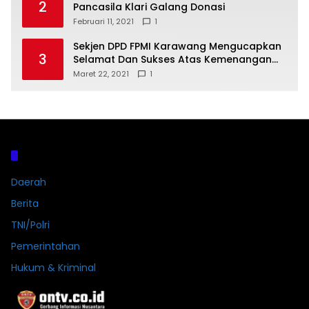
2
Pancasila Klari Galang Donasi
Februari 11, 2021
1
Sekjen DPD FPMI Karawang Mengucapkan
3
Selamat Dan Sukses Atas Kemenangan
Calon Kades Dayeuhluhur H.Sapin
Maret 22, 2021
1
Kategori
Daerah
Berita
TNI/Polri
Pemerintahan
Hukum & Kriminal