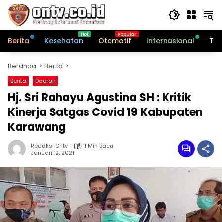
Langsung
ke
konten
Berita
Kesehatan
Otomotif
Internasional
Tek
Beranda
Berita
Berita
Daerah
Hj. Sri Rahayu Agustina SH : Kritik
Kinerja Satgas Covid 19 Kabupaten
Karawang
Redaksi Ontv
1 Min Baca
Januari 12, 2021