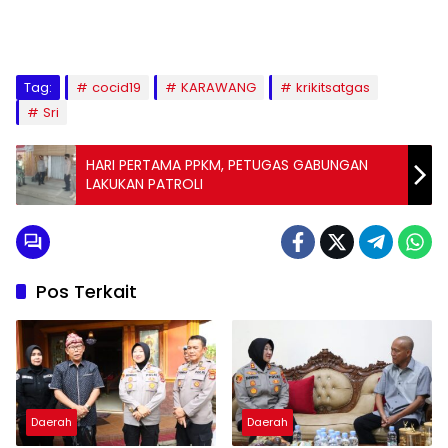
Tag:
cocid19
KARAWANG
krikitsatgas
Sri
HARI PERTAMA PPKM, PETUGAS GABUNGAN
LAKUKAN PATROLI
Pos Terkait
Daerah
Daerah