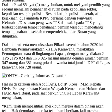
Suara Pilkada.
Dalam Pasal 85 ayat (2) menyebutkan, untuk melayani pemilih yang
sedang menjalani penahanan di rutan pada kepolisian sektor,
kepolisian resor, kepolisian Resort kota, kepolisian daerah, atau
kejaksaan, dua anggota KPPS bersama dengan Panwaslu
Kelurahan/Desa atau pengawas TPS dan saksi pada TPS yang
terdekat dengan tempat penahanan pemilih tersebut, mendatangi
tempat penahanan setelah memperoleh izin dari Rutan yang
ditujukan.
Dalam turut serta mensukseskan Pilkada serentak tahun 2020 ini
Lembaga Permasyarakatan kls II A Karawang, melakukan
Pemungutan suara di lingkungan Lapas , dengan menyediakan 2
TPS ,TPS 024 dan TPS 025 masing masing dengan jumlah pemilih
347 orang dan 381 orang pria dan wanita total jumlah DPT di Lapas
karawang ada 728 orang.
Hal ini di katakan oleh Abdul Aris, Bc.IP. S.Sos., M.M Kepala
Divisi Pemasyarakatan Kantor Wilayah Kementerian Hukum dan
HAM Jawa Barat, pada saat berkunjung Ke Lapas Karawang
mengatakan,
“Kami telah mempasilitasi, meskipun mereka dalam binaan akan
tetapi Hak demokrasi mereka tetap kami berikan, jadi mereka