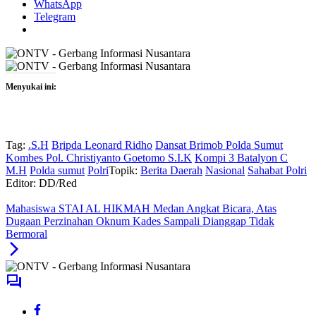
WhatsApp
Telegram
Menyukai ini:
Tag:
.S.H
Bripda Leonard Ridho
Dansat Brimob Polda Sumut
Kombes Pol. Christiyanto Goetomo S.I.K
Kompi 3 Batalyon C
M.H
Polda sumut
Polri
Topik:
Berita Daerah
Nasional
Sahabat Polri
Editor: DD/Red
Mahasiswa STAI AL HIKMAH Medan Angkat Bicara, Atas
Dugaan Perzinahan Oknum Kades Sampali Dianggap Tidak
Bermoral