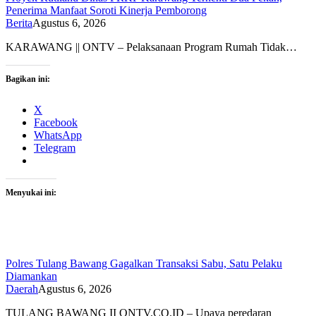
Penerima Manfaat Soroti Kinerja Pemborong
Berita
Agustus 6, 2026
KARAWANG || ONTV – Pelaksanaan Program Rumah Tidak…
Bagikan ini:
X
Facebook
WhatsApp
Telegram
Menyukai ini:
Polres Tulang Bawang Gagalkan Transaksi Sabu, Satu Pelaku
Diamankan
Daerah
Agustus 6, 2026
TULANG BAWANG II ONTV.CO.ID – Upaya peredaran