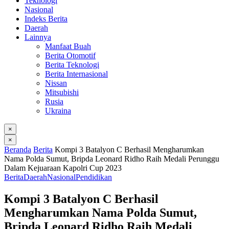
Teknologi
Nasional
Indeks Berita
Daerah
Lainnya
Manfaat Buah
Berita Otomotif
Berita Teknologi
Berita Internasional
Nissan
Mitsubishi
Rusia
Ukraina
×
×
Beranda
Berita
Kompi 3 Batalyon C Berhasil Mengharumkan
Nama Polda Sumut, Bripda Leonard Ridho Raih Medali Perunggu
Dalam Kejuaraan Kapolri Cup 2023
Berita
Daerah
Nasional
Pendidikan
Kompi 3 Batalyon C Berhasil
Mengharumkan Nama Polda Sumut,
Bripda Leonard Ridho Raih Medali