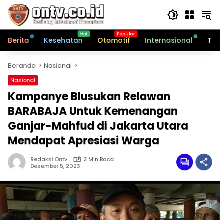
Langsung
ke
konten
Berita
Kesehatan
Otomotif
Internasional
Tek
Beranda
Nasional
Nasional
Kampanye Blusukan Relawan
BARABAJA Untuk Kemenangan
Ganjar-Mahfud di Jakarta Utara
Mendapat Apresiasi Warga
Redaksi Ontv
2 Min Baca
Desember 5, 2023