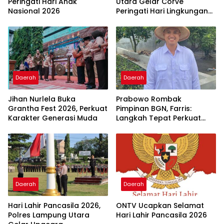
Peringati Hari Anak
Utara Gelar Corve
Nasional 2026
Peringati Hari Lingkungan
Hidup Sedunia 2026
Daerah
Daerah
Jihan Nurlela Buka
Prabowo Rombak
Grantha Fest 2026, Perkuat
Pimpinan BGN, Farris:
Karakter Generasi Muda
Langkah Tepat Perkuat
MBG
Daerah
Daerah
Hari Lahir Pancasila 2026,
ONTV Ucapkan Selamat
Polres Lampung Utara
Hari Lahir Pancasila 2026