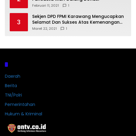
Februari 11, 2021
1
Sekjen DPD FPMI Karawang Mengucapkan
3
Selamat Dan Sukses Atas Kemenangan
Calon Kades Dayeuhluhur H.Sapin
Maret 22, 2021
1
Kategori
Daerah
Berita
TNI/Polri
Pemerintahan
Hukum & Kriminal