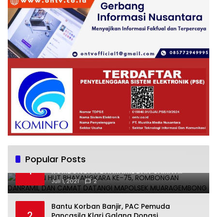
Popular Posts
UCAPKAN HUT BHAYANGKARA KE-75,
1
ROMBONGAN DANRAMIL DAN CAMAT
DATANGI MAPOLSEK MUARAGEMBONG
Juli 1, 2021
2
Bantu Korban Banjir, PAC Pemuda
2
Pancasila Klari Galang Donasi