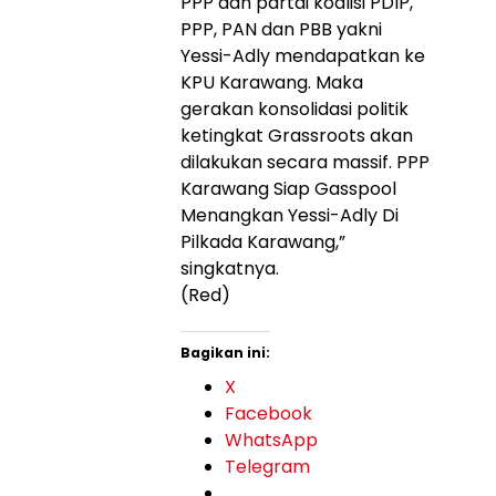
PPP dan partai koalisi PDIP,
PPP, PAN dan PBB yakni
Yessi-Adly mendapatkan ke
KPU Karawang. Maka
gerakan konsolidasi politik
ketingkat Grassroots akan
dilakukan secara massif. PPP
Karawang Siap Gasspool
Menangkan Yessi-Adly Di
Pilkada Karawang,”
singkatnya.
(Red)
Bagikan ini:
X
Facebook
WhatsApp
Telegram