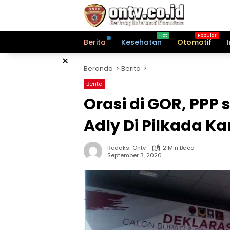
Langsung
ke
konten
Berita
Kesehatan
Otomotif
×
Beranda
Berita
Berita
Orasi di GOR, PPP
Adly Di Pilkada K
Redaksi Ontv
2 Min Baca
September 3, 2020