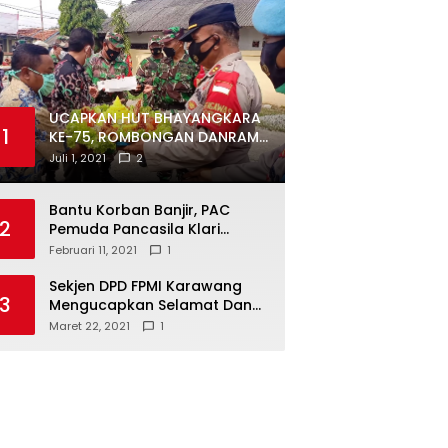
UCAPKAN HUT BHAYANGKARA
1
KE-75, ROMBONGAN DANRAMIL
DAN CAMAT DATANGI
Juli 1, 2021
2
MAPOLSEK MUARAGEMBONG
Bantu Korban Banjir, PAC
2
Pemuda Pancasila Klari
Galang Donasi
Februari 11, 2021
1
Sekjen DPD FPMI Karawang
3
Mengucapkan Selamat Dan
Sukses Atas Kemenangan
Maret 22, 2021
1
Calon Kades Dayeuhluhur
H.Sapin