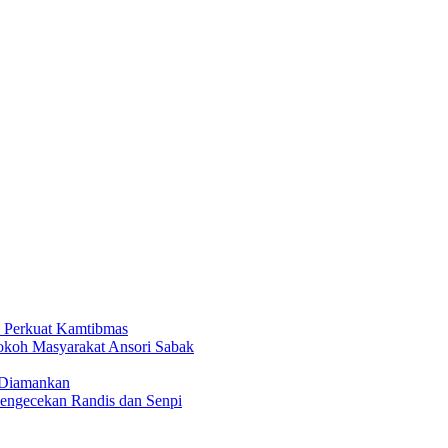
a Perkuat Kamtibmas
Tokoh Masyarakat Ansori Sabak
 Diamankan
Pengecekan Randis dan Senpi