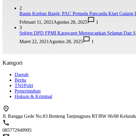
2
Bantu Korban Banjir, PAC Pemuda Pancasila Klari Galang 
Februari 11, 2021
Agustus 28, 2025
1
3
Sekjen DPD FPMI Karawang Mengucapkan Selamat Dan Su
Maret 22, 2021
Agustus 28, 2025
1
Kategori
Daerah
Berita
TNI/Polri
Pemerintahan
Hukum & Kriminal
Jl. Rangga Gede No.83 Benteng Tanjungpura RT/RW 06/08 Kelura
085772949995