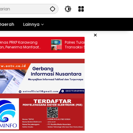
Daerah
Lainnya
×
 PRKP Karawang
Polres Tulang Bawang Gagalkan
nerima Manfaat
Transaksi Sabu, Satu Pelaku Diamankan
ng