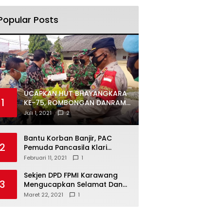
Popular Posts
UCAPKAN HUT BHAYANGKARA
1
KE-75, ROMBONGAN DANRAMIL
DAN CAMAT DATANGI
Juli 1, 2021
2
MAPOLSEK MUARAGEMBONG
Bantu Korban Banjir, PAC
2
Pemuda Pancasila Klari
Galang Donasi
Februari 11, 2021
1
Sekjen DPD FPMI Karawang
3
Mengucapkan Selamat Dan
Sukses Atas Kemenangan
Maret 22, 2021
1
Calon Kades Dayeuhluhur
H.Sapin