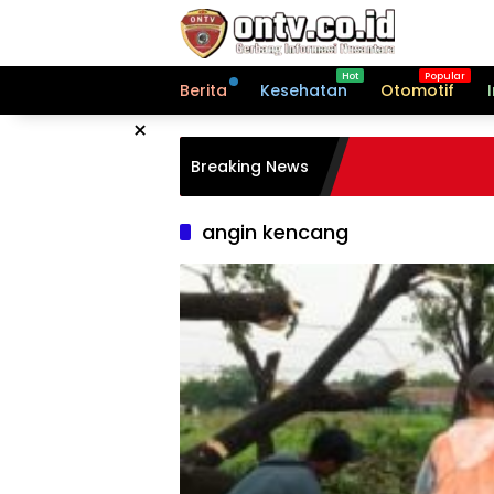
Langsung
ke
konten
Berita
Kesehatan
Otomotif
×
Breaking News
angin kencang