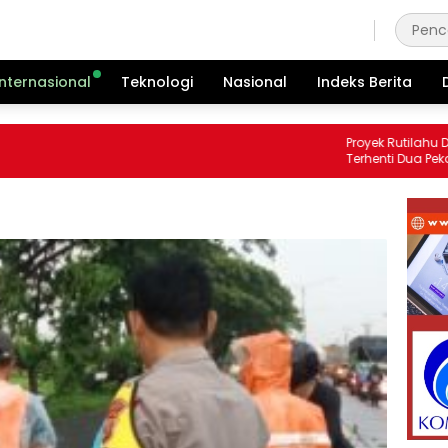
Kamis, 6 Agustus 2026
Internasional
Teknologi
Nasional
Indeks Berita
Proyek Rutilahu Dinas
Terhenti Dua Pekan, Pe
Soroti Kinerja Pemboro