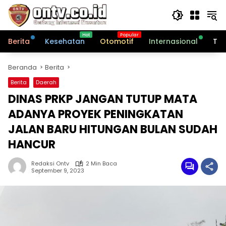
Langsung
ke
konten
Berita
Kesehatan
Otomotif
Internasional
Tek
Beranda
Berita
Berita
Daerah
DINAS PRKP JANGAN TUTUP MATA
ADANYA PROYEK PENINGKATAN
JALAN BARU HITUNGAN BULAN SUDAH
HANCUR
Redaksi Ontv
2 Min Baca
September 9, 2023