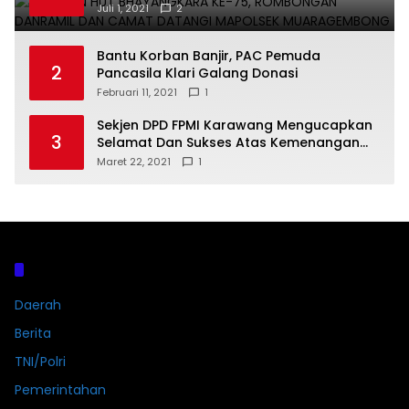
DATANGI MAPOLSEK MUARAGEMBONG
Juli 1, 2021
2
Bantu Korban Banjir, PAC Pemuda
2
Pancasila Klari Galang Donasi
Februari 11, 2021
1
Sekjen DPD FPMI Karawang Mengucapkan
3
Selamat Dan Sukses Atas Kemenangan
Calon Kades Dayeuhluhur H.Sapin
Maret 22, 2021
1
Kategori
Daerah
Berita
TNI/Polri
Pemerintahan