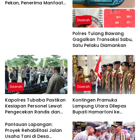
Pekan, Penerima Manfaat
Soroti Kinerja Pemborong
Daerah
Polres Tulang Bawang
Gagalkan Transaksi Sabu,
Satu Pelaku Diamankan
Daerah
Daerah
Kapolres Tubaba Pastikan
Kontingen Pramuka
Kesiapan Personel Lewat
Lampung Utara Dilepas
Pengecekan Randis dan
Bupati Hamartoni ke
Senpi
Jamnas XII
Pantauan Lapangan:
Proyek Rehabilitasi Jalan
Usaha Tani di Desa